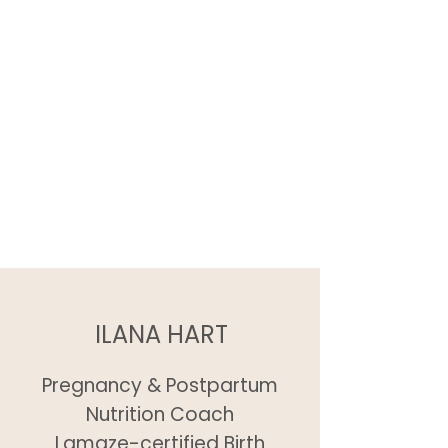
איזון רמת הסוכר בדם
תמיכה בסכרת הריון
בישול בריא \ תכנון ובניית תפריט
אכילה מאוזנת בלו"זים לחוצים
הכנת אוכל שכל המשפחה תאהב
איזון הורמונלי ובריאות האשה
ILANA HART
Pregnancy & Postpartum
Nutrition Coach
Lamaze-certified Birth